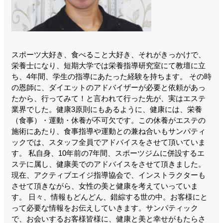
スポーツ大好き、食べること大好き、それがきっかけで、
栄養士になり、短期大学では栄養指導研究室にて教壇に立
ち、4年間、学生の指導にあたった経験を持ちます。 その時
の恩師に、ダイエットのアドバイザーが必要と依頼があっ
たから、行ってみて！と言われて行った先が、実はエステ
業界でした。健康3原則にもあるように、健康には、栄養
（食事）・運動・休養が不可欠です。この休養がエステの
施術にあたり、食事指導や運動との兼ね合いもサンパティ
ックでは、スタッフ全員でアドバイスをさせて頂いていま
す。 私自身、10年前の7年間、スポーツジムに併設するエ
ステに属し、健康美でのアドバイスをさせて頂きました。
現在、アクティブエイジ指導協会で、インストラクターも
させて頂きながら、女性の美と健康を考えていっていま
す。 日々、情報もどんどん、錯綜する世の中。お客様にと
って必要な情報をお伝えしていきます。サンパティック
で、お会いするお客様皆様に、健康と美と幸せがもたらさ