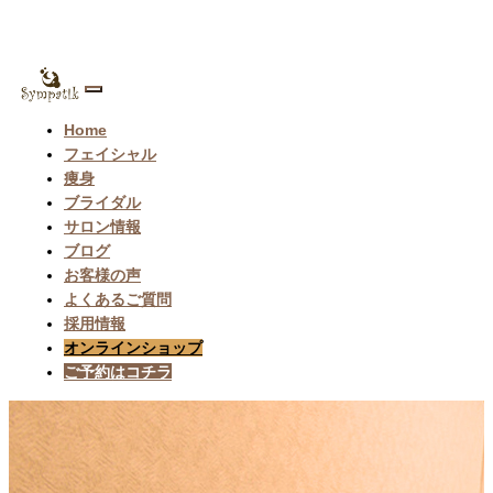
Toggle
navigation
Home
フェイシャル
痩身
ブライダル
サロン情報
ブログ
お客様の声
よくあるご質問
採用情報
オンラインショップ
ご予約はコチラ